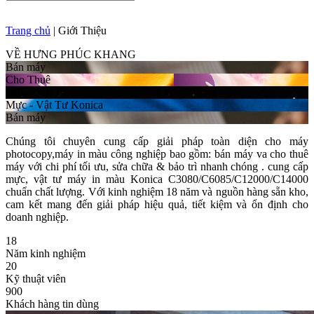
Trang chủ
|
Giới Thiệu
VỀ HƯNG PHÚC KHANG
Bán máy
Cho Thuê
Sửa Chữa
Mực - Vật Tư Konica
Bán máy
Chúng tôi chuyên cung cấp giải pháp toàn diện cho máy
photocopy,máy in màu công nghiệp bao gồm: bán máy va cho thuê
máy với chi phí tối ưu, sửa chữa & bảo trì nhanh chóng . cung cấp
mực, vật tư máy in màu Konica C3080/C6085/C12000/C14000
chuẩn chất lượng. Với kinh nghiệm 18 năm và nguồn hàng sẵn kho,
cam kết mang đến giải pháp hiệu quả, tiết kiệm và ổn định cho
doanh nghiệp.
18
Năm kinh nghiệm
20
Kỹ thuật viên
900
Khách hàng tin dùng