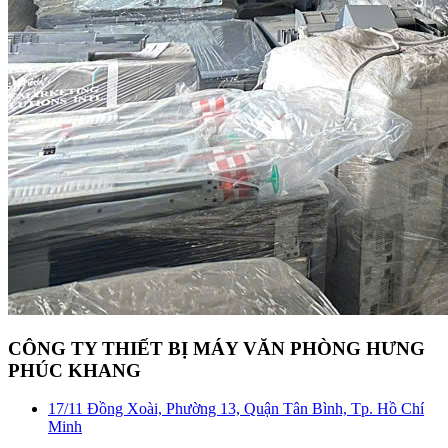
CÔNG TY THIẾT BỊ MÁY VĂN PHÒNG HƯNG
PHÚC KHANG
17/11 Đồng Xoài, Phường 13, Quận Tân Bình, Tp. Hồ Chí
Minh