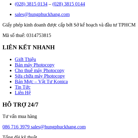
(028) 3815 0134
–
(028) 3815 0144
sales@hungphuckhang.com
Giấy phép kinh doanh được cấp bởi Sở kế hoạch và đầu tư TPHCM
Mã số thuế: 0314753815
LIÊN KẾT NHANH
Giới Thiệu
Bán máy Photocopy
Cho thuê máy Photocopy
Sửa chữa máy Photocopy
Bán Mực – Vật Tư Konica
Tin Tức
Liên Hệ
HỖ TRỢ 24/7
Tư vấn mua hàng
086 716 3979
sales@hungphuckhang.com
Tổng đài kỹ thuật