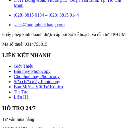
17/11 Đồng Xoài, Phường 13, Quận Tân Bình, Tp. Hồ Chí
Minh
(028) 3815 0134
–
(028) 3815 0144
sales@hungphuckhang.com
Giấy phép kinh doanh được cấp bởi Sở kế hoạch và đầu tư TPHCM
Mã số thuế: 0314753815
LIÊN KẾT NHANH
Giới Thiệu
Bán máy Photocopy
Cho thuê máy Photocopy
Sửa chữa máy Photocopy
Bán Mực – Vật Tư Konica
Tin Tức
Liên Hệ
HỖ TRỢ 24/7
Tư vấn mua hàng