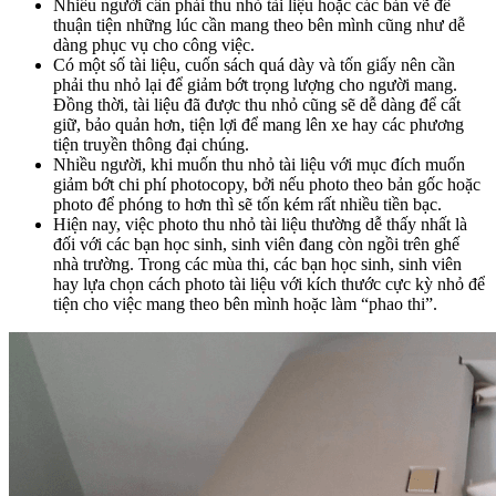
Nhiều người cần phải thu nhỏ tài liệu hoặc các bản vẽ để
thuận tiện những lúc cần mang theo bên mình cũng như dễ
dàng phục vụ cho công việc.
Có một số tài liệu, cuốn sách quá dày và tốn giấy nên cần
phải thu nhỏ lại để giảm bớt trọng lượng cho người mang.
Đồng thời, tài liệu đã được thu nhỏ cũng sẽ dễ dàng để cất
giữ, bảo quản hơn, tiện lợi để mang lên xe hay các phương
tiện truyền thông đại chúng.
Nhiều người, khi muốn thu nhỏ tài liệu với mục đích muốn
giảm bớt chi phí photocopy, bởi nếu photo theo bản gốc hoặc
photo để phóng to hơn thì sẽ tốn kém rất nhiều tiền bạc.
Hiện nay, việc photo thu nhỏ tài liệu thường dễ thấy nhất là
đối với các bạn học sinh, sinh viên đang còn ngồi trên ghế
nhà trường. Trong các mùa thi, các bạn học sinh, sinh viên
hay lựa chọn cách photo tài liệu với kích thước cực kỳ nhỏ để
tiện cho việc mang theo bên mình hoặc làm “phao thi”.