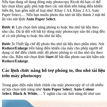
Nếu bạn đang sử dụng dòng máy photocopy Ricoh thì bạn có thể
lựa chọn khay giấy phù hợp theo các nút lệnh trên bảng điều khiển
hiển thị, bao gồm một số loại như: Khay 1 A4, Khay 2 A3, Auto
Paper Select,… Nếu bạn muốn photo thu nhỏ tài liệu thành 2 mặt thì
ấn vào nút lệnh
Auto Paper Select
.
Bước 4:
Lựa chọn tính năng phóng to hoặc thu nhỏ tài liệu theo
nhu cầu. Dù là đối với bất kỳ dòng máy photocopy nào thì cũng đều
sẽ có nút phóng to hoặc thu nhỏ tài liệu.
Bước 5:
Thiết lập chế độ photo thu nhỏ tài liệu theo phần trăm. Nút
Reduce/Enlarge
trên bảng điều khiển của máy cho phép người sử
dụng có thể điều chỉnh mức độ photo phóng to và thu nhỏ tùy theo
nhu cầu. Bấm nút chọn lệnh
Start
để bắt đầu photo sau khi bấm nút
Reduce/Enlarge
.
Các lệnh chức năng hỗ trợ phóng to, thu nhỏ tài liệu
trên máy photocopy
Trong giao diện màn hình chính của máy photocopy sẽ có rất nhiều
sự lựa chọn tính năng như
Auto Paper Select
,
Auto Colour
Select
,
Black & White
,… Ý nghĩa của các tính năng đó như sau: