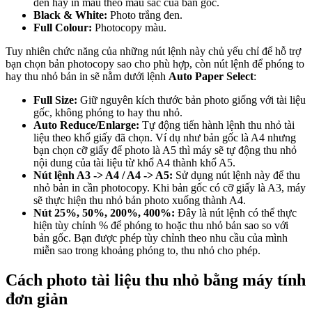
đen hay in màu theo màu sắc của bản gốc.
Black & White:
Photo trắng đen.
Full Colour:
Photocopy màu.
Tuy nhiên chức năng của những nút lệnh này chủ yếu chỉ để hỗ trợ
bạn chọn bản photocopy sao cho phù hợp, còn nút lệnh để phóng to
hay thu nhỏ bản in sẽ nằm dưới lệnh
Auto Paper Select
:
Full Size:
Giữ nguyên kích thước bản photo giống với tài liệu
gốc, không phóng to hay thu nhỏ.
Auto Reduce/Enlarge:
Tự động tiến hành lệnh thu nhỏ tài
liệu theo khổ giấy đã chọn. Ví dụ như bản gốc là A4 nhưng
bạn chọn cỡ giấy để photo là A5 thì máy sẽ tự động thu nhỏ
nội dung của tài liệu từ khổ A4 thành khổ A5.
Nút lệnh A3 -> A4 / A4 -> A5:
Sử dụng nút lệnh này để thu
nhỏ bản in cần photocopy. Khi bản gốc có cỡ giấy là A3, máy
sẽ thực hiện thu nhỏ bản photo xuống thành A4.
Nút 25%, 50%, 200%, 400%:
Đây là nút lệnh có thể thực
hiện tùy chỉnh % để phóng to hoặc thu nhỏ bản sao so với
bản gốc. Bạn được phép tùy chỉnh theo nhu cầu của mình
miễn sao trong khoảng phóng to, thu nhỏ cho phép.
Cách photo tài liệu thu nhỏ bằng máy tính
đơn giản