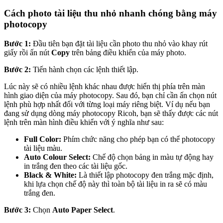
Cách photo tài liệu thu nhỏ nhanh chóng bằng máy
photocopy
Bước 1:
Đầu tiên bạn đặt tài liệu cần photo thu nhỏ vào khay rút
giấy rồi ấn nút
Copy
trên bảng điều khiển của máy photo.
Bước 2:
Tiến hành chọn các lệnh thiết lập.
Lúc này sẽ có nhiều lệnh khác nhau được hiển thị phía trên màn
hình giao diện của máy photocopy. Sau đó, bạn chỉ cần ấn chọn nút
lệnh phù hợp nhất đối với từng loại máy riêng biệt. Ví dụ nếu bạn
đang sử dụng dòng máy photocopy Ricoh, bạn sẽ thấy được các nút
lệnh trên màn hình điều khiển với ý nghĩa như sau:
Full Color:
Phím chức năng cho phép bạn có thể photocopy
tài liệu màu.
Auto Colour Select:
Chế độ chọn bảng in màu tự động hay
in trắng đen theo các tài liệu gốc.
Black & White:
Là thiết lập photocopy đen trắng mặc định,
khi lựa chọn chế độ này thì toàn bộ tài liệu in ra sẽ có màu
trắng đen.
Bước 3:
Chọn
Auto Paper Select
.